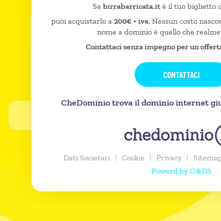
Se
birrabarricata.it
è il tuo biglietto 
puoi acquistarlo a
200€ + iva
. Nessun costo nascost
nome a dominio è quello che realme
Contattaci senza impegno per un offert
CONTATTACI
CheDominio trova il dominio internet gius
Dati Societari
|
Cookie
|
Privacy
|
Sitema
Powerd by O&DS