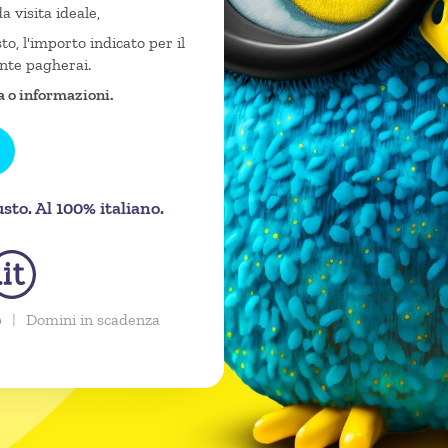
da visita ideale,
o, l'importo indicato per il
nte pagherai.
a o informazioni.
to. Al 100% italiano.
p
|
Domini in scadenza