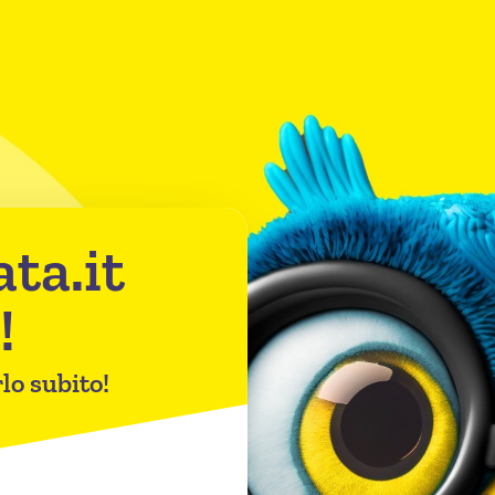
ta.it
!
lo subito!